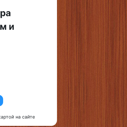
ира
м и
артой на сайте