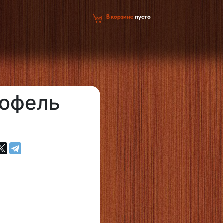
В корзине
пусто
тофель