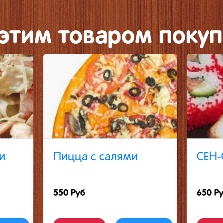
 этим товаром покуп
и
Пицца с салями
СЕН
550 Руб
650 Р