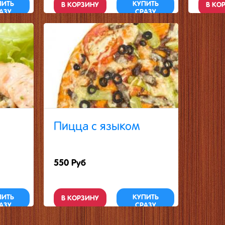
ПИТЬ
КУПИТЬ
В КОРЗИНУ
В КО
АЗУ
СРАЗУ
Пицца с языком
550 Руб
ПИТЬ
КУПИТЬ
В КОРЗИНУ
АЗУ
СРАЗУ