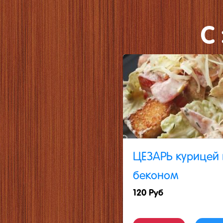
C
ЦЕЗАРЬ курицей 
беконом
120 Руб