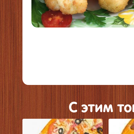
C этим т