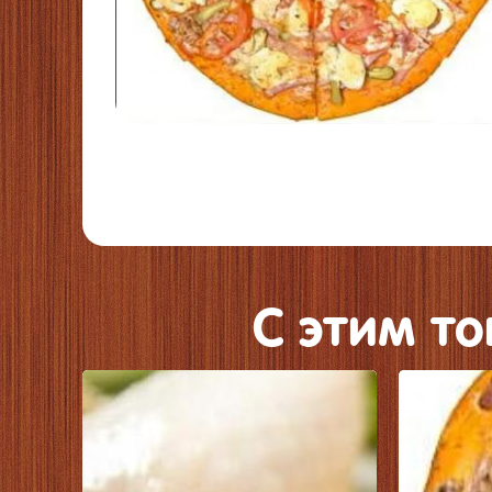
C этим т