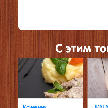
C этим т
Кочевник
ПРАГ