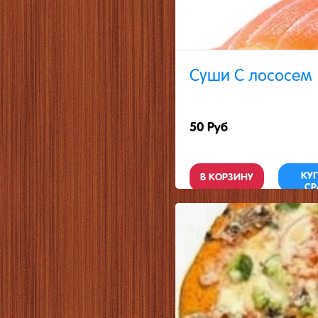
Суши С лососем
50 Руб
КУ
В КОРЗИНУ
СР