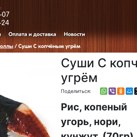
:
-07
-24
и
Оплата и доставка
Новости
Роллы
/ Суши С копчёным угрём
Суши С коп
угрём
Поделиться:
Рис, копеный
угорь, нори,
кунжут. (70гр)