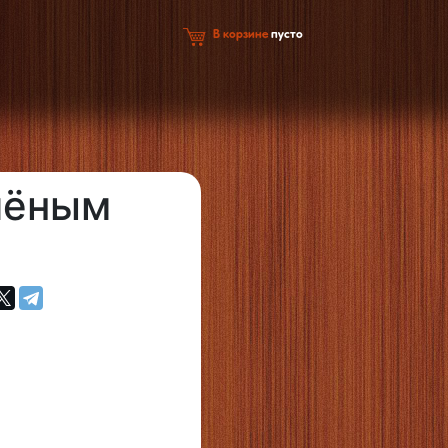
В корзине
пусто
чёным