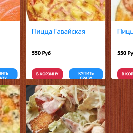
Пицца Гавайская
Пицц
550 Руб
550 Р
ПИТЬ
КУПИТЬ
В КОРЗИНУ
В КО
АЗУ
СРАЗУ