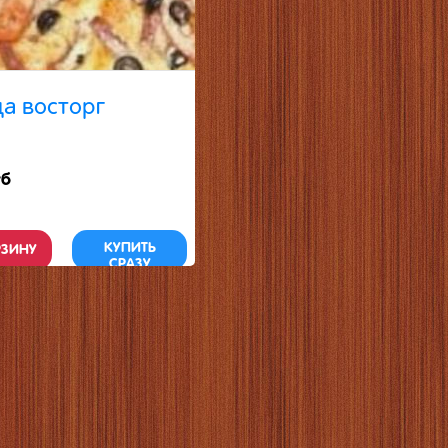
а восторг
уб
КУПИТЬ
РЗИНУ
СРАЗУ