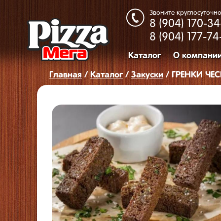
Звоните круглосуточно
8 (904)
170-34
8 (904)
177-74
Каталог
О компани
Главная
/
Каталог
/
Закуcки
/ ГРЕНКИ ЧЕ