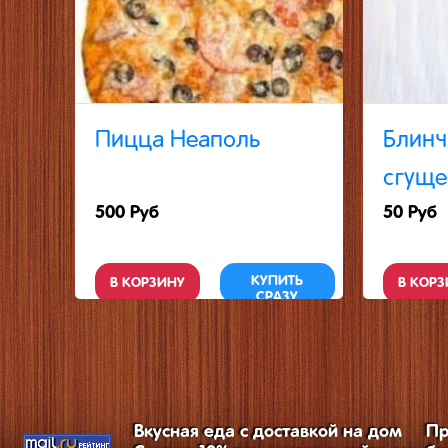
Пицца Неаполь
Блинч
сгуще
500 Руб
50 Руб
КУПИТЬ
В КОРЗИНУ
В КОРЗ
СРАЗУ
Вкусная еда с доставкой на дом
Пр