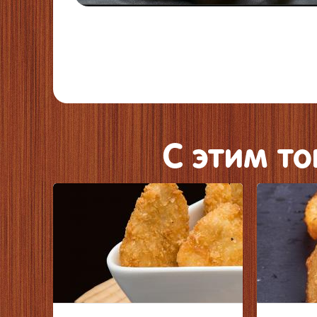
C этим т