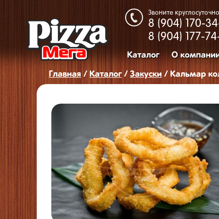
Звоните круглосуточно
8 (904)
170-34
8 (904)
177-74
Каталог
О компани
Главная
/
Каталог
/
Закуcки
/ Кальмар ко