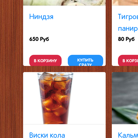
Ниндзя
Тигро
панир
650 Руб
80 Руб
КУПИТЬ
В КОРЗИНУ
В КОРЗ
СРАЗУ
Виски кола
Кальм