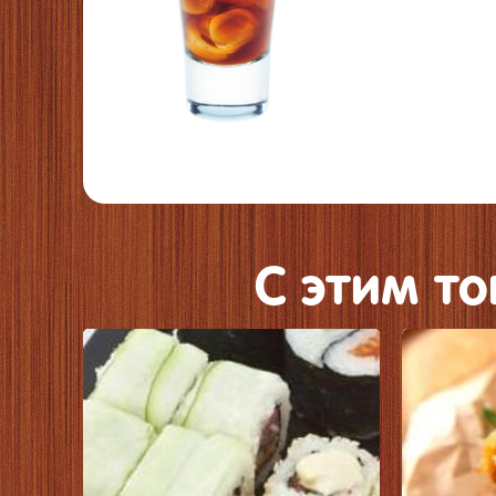
C этим т