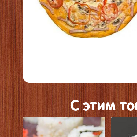
C этим т