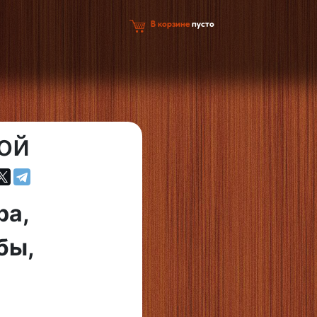
В корзине
пусто
ой
ра,
бы,