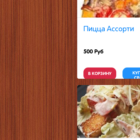
Пицца Ассорти
500 Руб
КУ
В КОРЗИНУ
СР