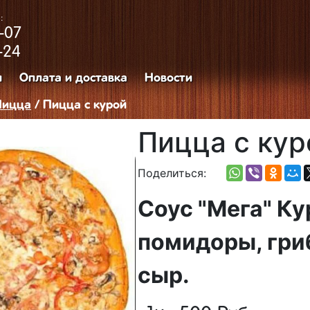
:
-07
-24
и
Оплата и доставка
Новости
Пицца
/ Пицца с курой
Пицца с кур
Поделиться:
Соус "Мега" Ку
помидоры, гри
сыр.