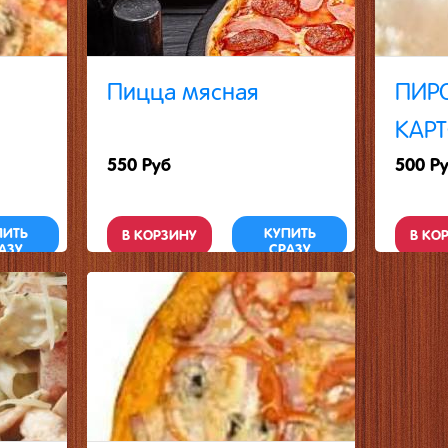
Пицца мясная
ПИРО
КАР
550 Руб
500 Р
ПИТЬ
КУПИТЬ
В КОРЗИНУ
В КО
АЗУ
СРАЗУ