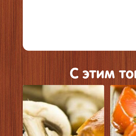
C этим т